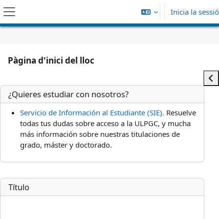
Ves al contingut principal
Inicia la sessió
Panell lateral
Pàgina d'inici del lloc
Ob
¿Quieres estudiar con nosotros?
Servicio de Información al Estudiante (SIE).
Resuelve
todas tus dudas sobre acceso a la ULPGC, y mucha
más información sobre nuestras titulaciones de
grado, máster y doctorado.
Título
Bienvenida a la ULPGC