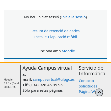
No heu iniciat sessió (
Inicia la sessió
)
Resum de retenció de dades
Instal·leu l’aplicació mòbil
Funciona amb
Moodle
Ayuda Campus virtual
Servicio de
Informática
e-
mail:
campusvirtual@ulpgc.es
Moodle
Contacto
5.2.1+ (Build:
Tlf:
(+34) 928 45 95 96
Solicitudes
20260728)
Sólo para estas páginas
Página Web